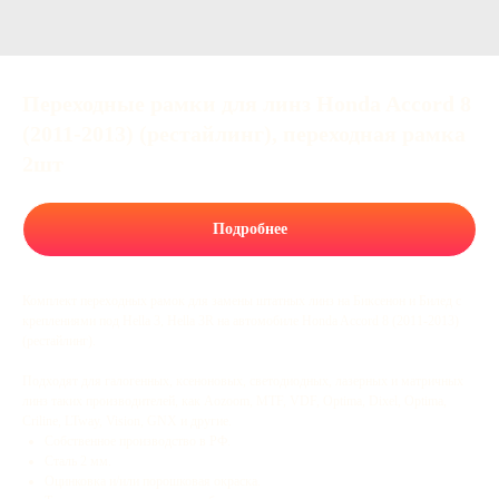
Переходные рамки для линз Honda Accord 8
(2011-2013) (рестайлинг), переходная рамка
2шт
Подробнее
Комплект переходных рамок для замены штатных линз на Биксенон и Билед с
креплениями под Hella 3, Hella 3R на автомобиле Honda Accord 8 (2011-2013)
(рестайлинг).
Подходят для галогенных, ксеноновых, светодиодных, лазерных и матричных
линз таких производителей, как Aozoom, MTF, VDF, Optima, Dixel, Optima,
Criline, LTway, Vision, GNX и другие.
Собственное производство в РФ.
Сталь 2 мм.
Оцинковка и/или порошковая окраска.