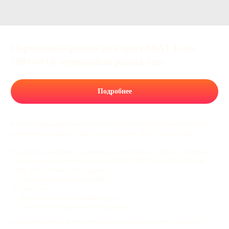
Переходные рамки для линз SEAT Leon
2009-2013, переходная рамка 2шт
Подробнее
Комплект переходных рамок для замены штатных линз на Биксенон и Билед с
креплениями под Hella 3, Hella 3R на автомобиле SEAT Leon 2009-2013
Подходят для галогенных, ксеноновых, светодиодных, лазерных и матричных
линз таких производителей, как Aozoom, MTF, VDF, Optima, Dixel, Optima,
Criline, LTway, Vision, GNX и другие.
Собственное производство в РФ.
Сталь 2 мм.
Оцинковка и/или порошковая окраска.
Точность реза итальянского оборудования.
Переходные рамки для линз производим для своих установок, после всех