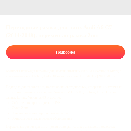
Переходные рамки для линз Audi A6 C7
(2014-2018), переходная рамка 2шт
Подробнее
Комплект переходных рамок для замены штатных линз на Биксенон и Билед с
креплениями под Hella 3, Hella 3R на автомобиле Audi A6 C7 (2014-2018).
Подходят для галогенных, ксеноновых, светодиодных, лазерных и матричных
линз таких производителей, как Aozoom, MTF, VDF, Optima, Dixel, Optima,
Criline, LTway, Vision, GNX и другие.
Собственное производство в РФ.
Сталь 2 мм.
Оцинковка и/или порошковая окраска.
Точность реза итальянского оборудования.
Переходные рамки для линз производим для своих установок, после всех