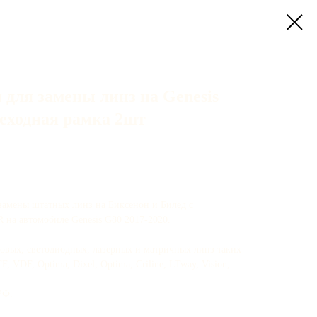
для замены линз на Genesis
реходная рамка 2шт
замены штатных линз на Биксенон и Билед с
R на автомобиле Genesis G80 2017-2020.
новых, светодиодных, лазерных и матричных линз таких
 VDF, Optima, Dixel, Optima, Criline, LTway, Vision,
РФ.