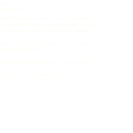
окраска.
борудования.
зводим для своих установок, после всех проверок и
у, чтобы быть уверенными в качестве товара. Внешний
представленных на фото в зависимости от партии.
. Крепеж подбирается индивидуально под размер
т в комплект к рамкам.
ти фирменных сертифицированных центров Hot Fix.
рамок, установленных в фары, и обратную связь! :)