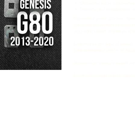
Оцинковка и/или порошковая 
Точность реза итальянского о
Переходные рамки для линз прои
доработок выставляем на продаж
вид и цвет может отличаться от 
Комплект на две фары (2 рамки)
устанавливаемых линз и не входя
Возможна установка в нашей се
Будем благодарны за фото наших 