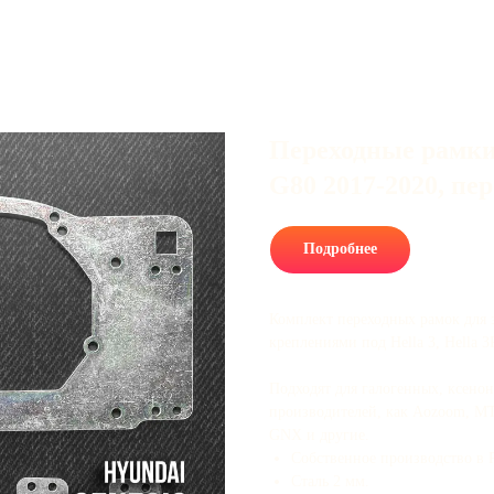
Переходные рамки 
G80 2017-2020, пе
Подробнее
Комплект переходных рамок для 
креплениями под Hella 3, Hella 3
Подходят для галогенных, ксено
производителей, как Aozoom, MTF,
GNX и другие.
Собственное производство в 
Сталь 2 мм.