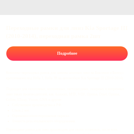
Переходные рамки для линз Kia Sportage III
(2010-2014), переходная рамка 2шт
Подробнее
Комплект переходных рамок для замены штатных линз на Биксенон и Билед с
креплениями под Hella 3, Hella 3R на автомобиле Kia Sportage III (2010-2014).
Подходят для галогенных, ксеноновых, светодиодных, лазерных и матричных
линз таких производителей, как Aozoom, MTF, VDF, Optima, Dixel, Optima,
Criline, LTway, Vision, GNX и другие.
Собственное производство в РФ.
Сталь 2 мм.
Оцинковка и/или порошковая окраска.
Точность реза итальянского оборудования.
Переходные рамки для линз производим для своих установок, после всех