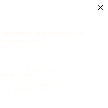
 для замены линз на Mazda CX-
ходная рамка 2шт
замены штатных линз на Биксенон и Билед с
3R на автомобиле Mazda CX-9 2006-2012.
новых, светодиодных, лазерных и матричных линз таких
 VDF, Optima, Dixel, Optima, Criline, LTway, Vision,
РФ.