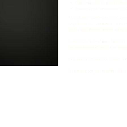
Оцинковка и/или порошковая 
Точность реза итальянского о
Переходные рамки для линз прои
доработок выставляем на продаж
вид и цвет может отличаться от 
Комплект на две фары (2 рамки)
устанавливаемых линз и не входя
Возможна установка в нашей се
Будем благодарны за фото наших 