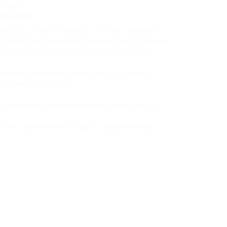
окраска.
борудования.
зводим для своих установок, после всех проверок и
у, чтобы быть уверенными в качестве товара. Внешний
представленных на фото в зависимости от партии.
. Крепеж подбирается индивидуально под размер
т в комплект к рамкам.
ти фирменных сертифицированных центров Hot Fix.
рамок, установленных в фары, и обратную связь! :)