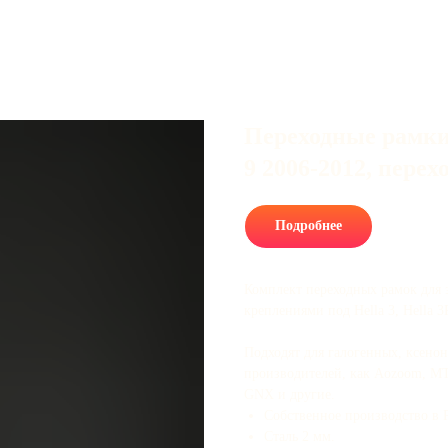
Переходные рамки
9 2006-2012, пере
Подробнее
Комплект переходных рамок для 
креплениями под Hella 3, Hella 
Подходят для галогенных, ксено
производителей, как Aozoom, MTF,
GNX и другие.
Собственное производство в 
Сталь 2 мм.