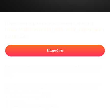
Переходные рамки для замены линз на
Great Wall Hover H5 (2011-2016), переходная
рамка 2шт
Подробнее
Комплект переходных рамок для замены штатных линз на Биксенон и Билед с
креплениями под Hella 3, Hella 3R на автомобиле Great Wall Hover H5 (2011-
2016).
Подходят для галогенных, ксеноновых, светодиодных, лазерных и матричных
линз таких производителей, как Aozoom, MTF, VDF, Optima, Dixel, Optima,
Criline, LTway, Vision, GNX и другие.
Собственное производство в РФ.
Сталь 2 мм.
Оцинковка и/или порошковая окраска.