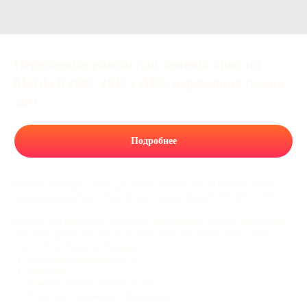
Переходные рамки для замены линз на
Mazda 6 2007-2012 c AFS, переходная рамка
2шт
Подробнее
Комплект переходных рамок для замены штатных линз на Биксенон и Билед с
креплениями под Hella 3, Hella 3R на автомобиле Mazda 6 2007-2012 c AFS.
Подходят для галогенных, ксеноновых, светодиодных, лазерных и матричных
линз таких производителей, как Aozoom, MTF, VDF, Optima, Dixel, Optima,
Criline, LTway, Vision, GNX и другие.
Собственное производство в РФ.
Сталь 2 мм.
Оцинковка и/или порошковая окраска.
Точность реза итальянского оборудования.