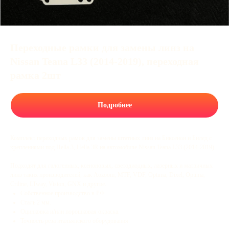
Переходные рамки для замены линз на
Nissan Teana L33 (2014-2019), переходная
рамка 2шт
Подробнее
Комплект переходных рамок для замены штатных линз на Биксенон и Билед с
креплениями под Hella 3, Hella 3R на автомобиле Nissan Teana L33 (2014-2019).
Подходят для галогенных, ксеноновых, светодиодных, лазерных и матричных
линз таких производителей, как Aozoom, MTF, VDF, Optima, Dixel, Optima,
Criline, LTway, Vision, GNX и другие.
Собственное производство в РФ.
Сталь 2 мм.
Оцинковка и/или порошковая окраска.
Точность реза итальянского оборудования.