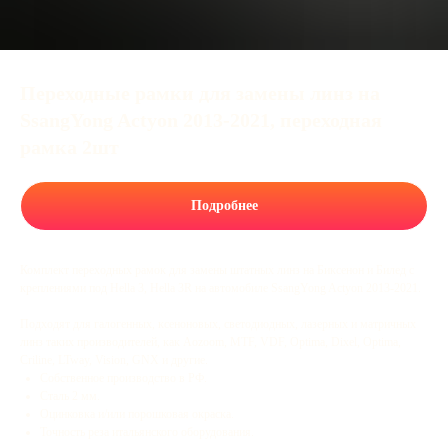
Переходные рамки для замены линз на
SsangYong Actyon 2013-2021, переходная
рамка 2шт
Подробнее
Комплект переходных рамок для замены штатных линз на Биксенон и Билед с
креплениями под Hella 3, Hella 3R на автомобиле SsangYong Actyon 2013-2021.
Подходят для галогенных, ксеноновых, светодиодных, лазерных и матричных
линз таких производителей, как Aozoom, MTF, VDF, Optima, Dixel, Optima,
Criline, LTway, Vision, GNX и другие.
Собственное производство в РФ.
Сталь 2 мм.
Оцинковка и/или порошковая окраска.
Точность реза итальянского оборудования.