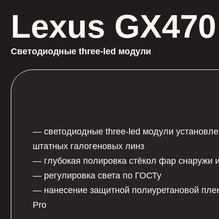
Светодиодные three-led модули
— светодиодные three-led модули установлены вз
штатных галогеновых линз
— глубокая полировка стёкол фар снаружи и изнут
— регулировка света по ГОСТу
— нанесение защитной полиуретановой пленки H
Pro
Хочу так же!