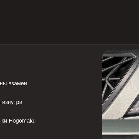
амен
ри
ogomaku