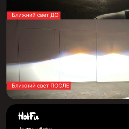
Центральный офис:
Н.Новгород Казанское ш. 12к1
+7 (920) 111-55-66
Филиал:
Н.Новгород ул. Электровозная 7а к3
+7 (920) 019-50-27
11:30-19:30 будние дни