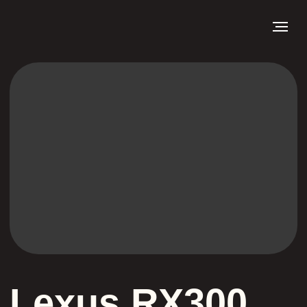
Lexus RX300
Светодиодные би-модули Zeus Pro
— профессиональный разбор фар без
повреждений корпуса и стёкол
— светодиодные би-модули Zeus Pro
установлены с врезкой в рефлектор ближнего