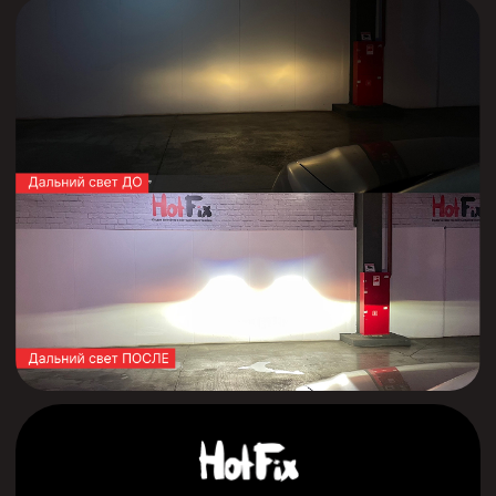
Вопрос ответ
Контакты:
Записаться на консультацию
Оставьте свои контактные данные и мы
свяжемся с вами для подбора удобного
времени
Центральный офис:
Н.Новгород Казанское ш. 12к1
+7 (920) 111-55-66
Филиал:
Н.Новгород ул. Электровозная 7а к3
+7 (920) 019-50-27
11:30-19:30 будние дни