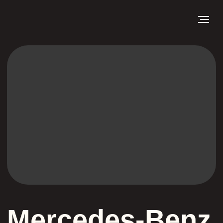
Mercedes-Benz
A-class
Светодиодные би-модули
— профессиональный разбор фар без
повреждений корпуса и стёкол