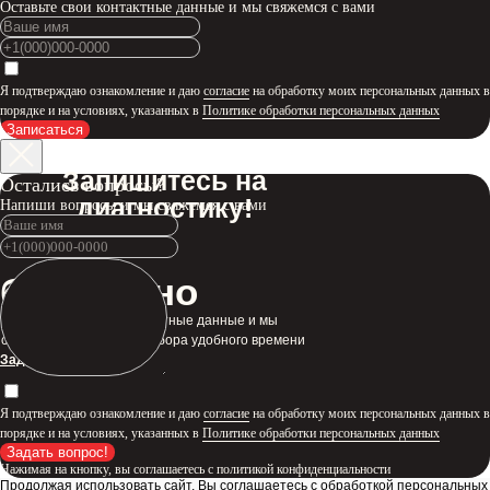
Оставьте свои контактные данные и мы свяжемся с вами
Я подтверждаю ознакомление и даю
согласие
на обработку моих персональных данных в
порядке и на условиях, указанных в
Политике обработки персональных данных
Записаться
Запишитесь на
Остались вопросы?
диагностику!
Напиши вопросы и мы свяжемся с вами
бесплатно
Оставьте свои контактные данные и мы
свяжемся с вами для подбора удобного времени
Задать вопрос
Я подтверждаю ознакомление и даю
согласие
на обработку моих персональных данных в
порядке и на условиях, указанных в
Политике обработки персональных данных
Задать вопрос!
Нажимая на кнопку, вы соглашаетесь с политикой конфиденциальности
Продолжая использовать сайт, Вы соглашаетесь с обработкой персональных