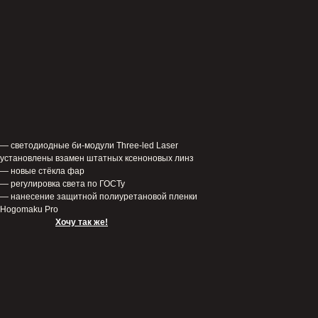
— светодиодные би-модули Three-led Laser
установлены взамен штатных ксеноновых линз
— новые стёкла фар
— регулировка света по ГОСТу
— нанесение защитной полиуретановой пленки
Hogomaku Pro
Хочу так же!