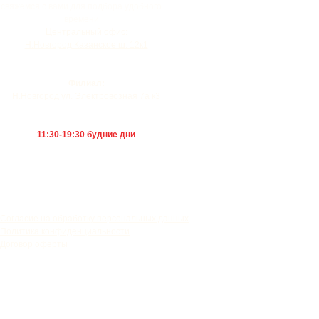
свяжемся с вами для подбора удобного
времени
Центральный офис:
Н.Новгород Казанское ш. 12к1
+7 (920) 111-55-66
Филиал:
Н.Новгород ул. Электровозная 7а к3
+7 (920) 019-50-27
11:30-19:30 будние дни
Согласие на обработку персональных данных
Политика конфиденциальности
Договор оферты
Записаться на консультацию