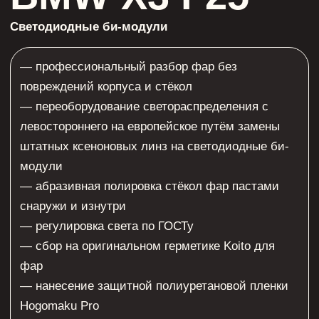
штатных ксеноновых линз на светодиодные би-
модули
— абразивная полировка стёкол фар пастами
снаружи и изнутри
— регулировка света по ГОСТу
— сбор на оригинальном герметике Koito для
фар
— нанесение защитной полиуретановой пленки
Hogomaku Pro
Хочу так же!