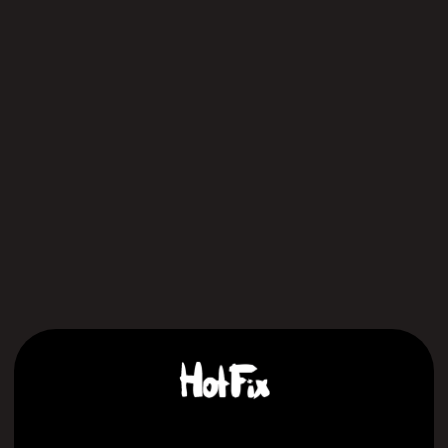
Меню:
О компании
Преимущества
Производство
Магазин
Портфолио
Вопрос ответ
Контакты:
Записаться на консультацию
Оставьте свои контактные данные и мы
свяжемся с вами для подбора удобного
времени