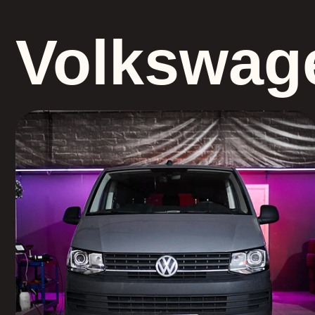
Volkswage
Светодиодные би-модули
Vellfire