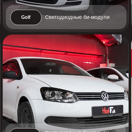
Светодиодные би-модули
Polo
Touran
Aozoom DK-3