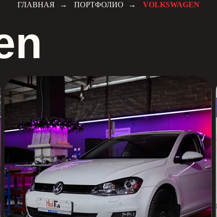
n
ГЛАВНАЯ
→
ПОРТФОЛИО
→
VOLKSWAGEN
Светодиодные би-модули
Golf
Jetta