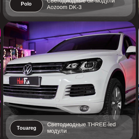
Светодиодные THREE-led
Touareg
Touareg
модули