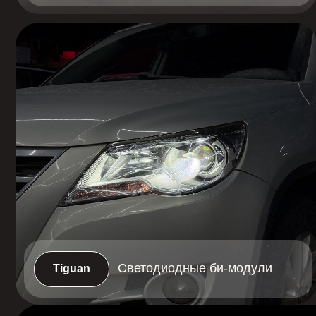
Светодиодные би-модули
Tiguan
Центральный офис:
Н.Новгород Казанское ш. 12к1
+7 (920) 111-55-66
Филиал:
Н.Новгород ул. Электровозная 7а к3
+7 (920) 019-50-27
11:30-19:30 будние дни