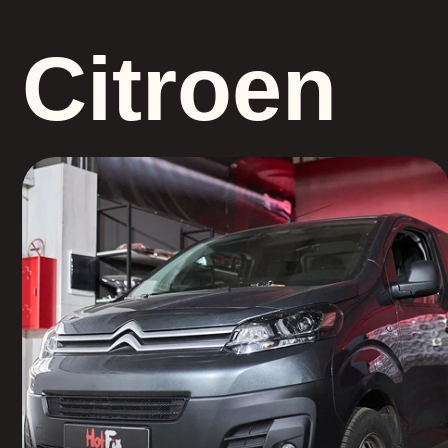
Citroen
Светодиодные three-led
Jumpy
S
модули