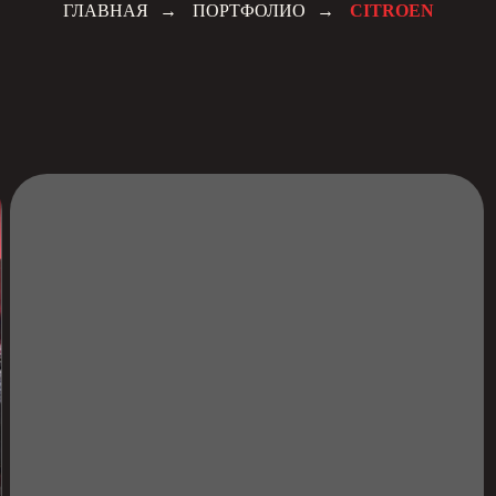
ГЛАВНАЯ
→
ПОРТФОЛИО
→
CITROEN
Светодиодные би-модули
pacetourer